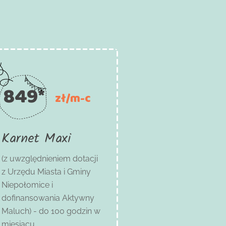
849*
zł/m-c
Karnet Maxi
(z uwzględnieniem dotacji
z Urzędu Miasta i Gminy
Niepołomice i
dofinansowania Aktywny
Maluch) -
do 100 godzin w
miesiącu