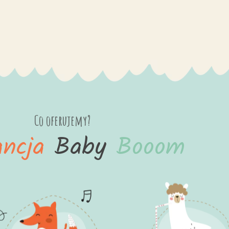
Co oferujemy?
ancja
Baby
Booom