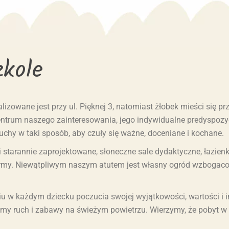
ul. Wrocławska 69/U1,
BB6: Żłobek i Przedszkole –
Kraków
ul. Ochota 4ZW, Wieliczka
BB8: Żłobek i Przedszkole –
BB7: Żłobek i Przedszkole –
ul. Leśna 2A, Wieliczka
ul. Wrocławska 69/U1,
zkole
Kraków
BB8: Żłobek i Przedszkole –
ul. Leśna 2A, Wieliczka
izowane jest przy ul. Pięknej 3, natomiast żłobek mieści się p
ntrum naszego zainteresowania, jego indywidualne predyspozyc
uchy w taki sposób, aby czuły się ważne, doceniane i kochane.
 starannie zaprojektowane, słoneczne sale dydaktyczne, łazienki
ormy. Niewątpliwym naszym atutem jest własny ogród wzbogaco
u w każdym dziecku poczucia swojej wyjątkowości, wartości i 
emy ruch i zabawy na świeżym powietrzu. Wierzymy, że pobyt 
!