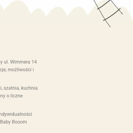
rzy ul. Wimmera 14
je, możliwości i
, szatnia, kuchnia
ny o liczne
indywidualności
w Baby Booom