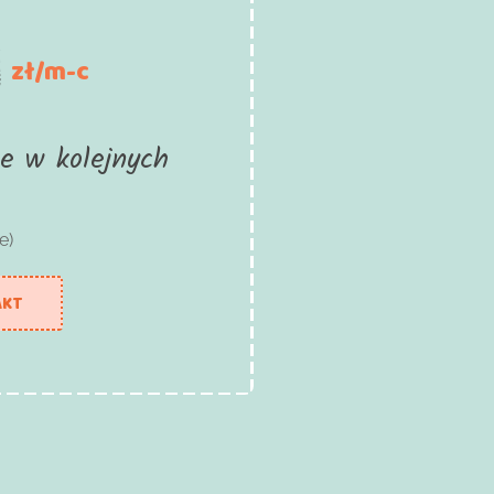
zł/m-c
e w kolejnych
e)
AKT