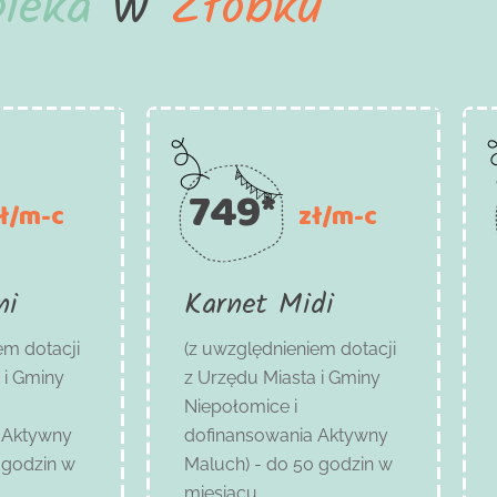
pieka
w
Żłobku
749*
ł/m-c
zł/m-c
ni
Karnet Midi
em dotacji
(z uwzględnieniem dotacji
 i Gminy
z Urzędu Miasta i Gminy
Niepołomice i
 Aktywny
dofinansowania Aktywny
 godzin w
Maluch) - do 50 godzin w
miesiącu