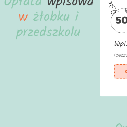
Opłata
wpisowa
w
żłobku i
5
przedszkolu
Wpi
(bezz