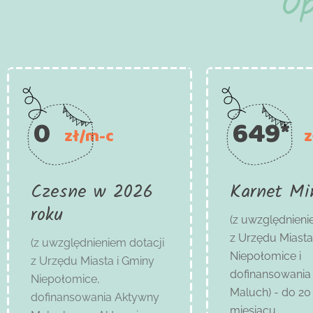
O
0
649*
zł/m-c
z
Czesne w 2026
Karnet Mi
roku
(z uwzględnieni
z Urzędu Miasta
(z uwzględnieniem dotacji
Niepołomice i
z Urzędu Miasta i Gminy
dofinansowania
Niepołomice,
Maluch) - do 20
dofinansowania Aktywny
miesiącu