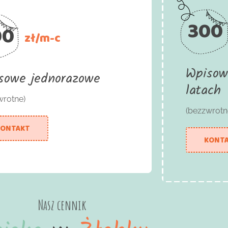
300
00
zł/m-c
Wpisow
sowe jednorazowe
latach
wrotne)
(bezzwrotn
KONTAKT
KONT
Nasz cennik